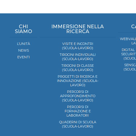
CHI
IMMERSIONE NELLA
C
SIAMO
RICERCA
WEBVALL
LA
L’UNITÀ
VISITE E INCONTRI
(SCUOLA-LAVORO)
DIGITAL
NEWS
SECURIT
TIROCINI INDIVIDUALI
EVENTI
(SCUO
(SCUOLA-LAVORO)
SENSC
TIROCINI DI CLASSE
(SCUO
(SCUOLA-LAVORO)
PROGETTI DI RICERCA E
INNOVAZIONE (SCUOLA-
LAVORO)
PERCORSI DI
APPROFONDIMENTO
(SCUOLA-LAVORO)
PERCORSI DI
FORMAZIONE E
LABORATORI
QUADERNI DI SCUOLA
(SCUOLA-LAVORO)