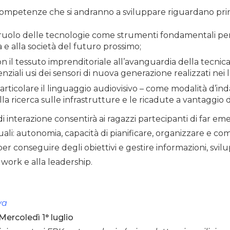
competenze che si andranno a sviluppare riguardano pr
l ruolo delle tecnologie come strumenti fondamentali per
 e alla società del futuro prossimo;
n il tessuto imprenditoriale all’avanguardia della tecnica 
tenziali usi dei sensori di nuova generazione realizzati nei
n particolare il linguaggio audiovisivo – come modalità d’in
la ricerca sulle infrastrutture e le ricadute a vantaggio de
i interazione consentirà ai ragazzi partecipanti di far e
ali: autonomia, capacità di pianificare, organizzare e c
per conseguire degli obiettivi e gestire informazioni, svil
work e alla leadership.
va
ercoledì 1° luglio