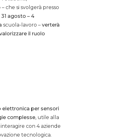
o
– che si svolgerà presso
e
31 agosto – 4
za
scuola-lavoro –
verterà
alorizzare il ruolo
o elettronica per sensori
ogie complesse
, utile alla
 interagire con 4 aziende
novazione tecnologica.