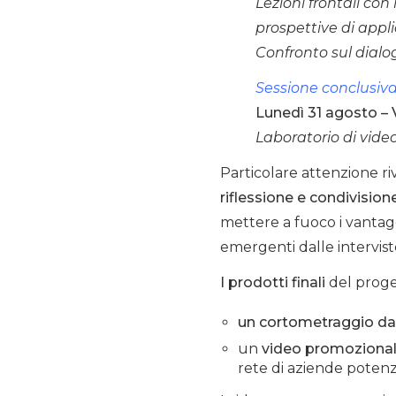
Lezioni frontali con 
prospettive di appli
Confronto sul dialog
Sessione conclusiv
Lunedì 31 agosto –
Laboratorio di vide
Particolare attenzione r
riflessione e condivision
mettere a fuoco i vantaggi
emergenti dalle intervist
I prodotti finali
del proge
un cortometraggio dal
un
video promozionale
rete di aziende potenz