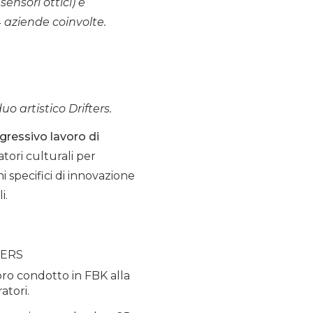
sensori ottici) e
4 aziende coinvolte.
 artistico Drifters.
gressivo lavoro di
atori culturali per
i specifici di innovazione
i.
FTERS
voro condotto in FBK alla
atori.