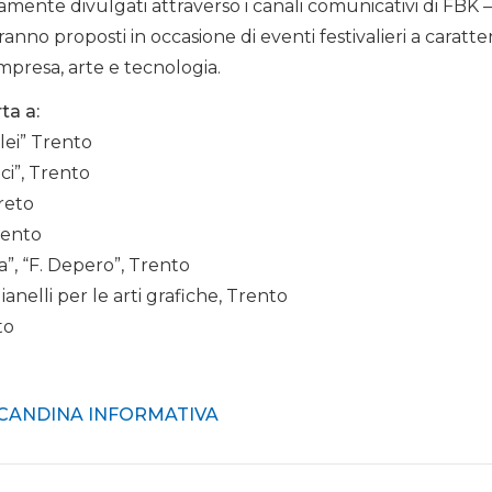
amente divulgati attraverso i canali comunicativi di FBK
ranno proposti in occasione di eventi festivalieri a caratt
impresa, arte e tecnologia.
ta a:
ilei” Trento
nci”, Trento
ereto
Trento
ria”, “F. Depero”, Trento
ianelli per le arti grafiche, Trento
to
CANDINA INFORMATIVA