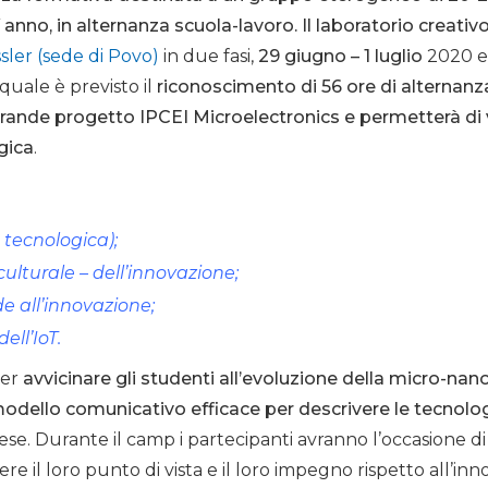
V anno, in alternanza scuola-lavoro.
Il laboratorio creativ
ler (sede di Povo)
in due fasi,
29 giugno – 1 luglio
2020 
 quale è previsto il
riconoscimento di 56 ore di alternan
grande progetto IPCEI Microelectronics e permetterà di v
gica
.
 tecnologica);
ulturale – dell’innovazione;
e all’innovazione;
ll’IoT.
per
avvicinare gli studenti all’evoluzione della micro-nan
modello comunicativo efficace per descrivere le tecnol
e. Durante il camp i partecipanti avranno l’occasione di
ere il loro punto di vista e il loro impegno rispetto all’in