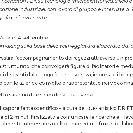
i ricercatori FBK su tecnologie (microelettronica, silicio e 
cazione industriale, con lavoro di gruppo e interviste a 
o fra scienza e arte.
a
 Venerdì 4 settembre
omaking sulla base della sceneggiatura elaborata dal duo
ivestirà l’accompagnamento dei ragazzi attraverso un
pro
e
strutturato, che coinvolgerà figure di facilitatori e medi
 derivanti dal dialogo fra arte, scienza, impresa e i bisogn
e con le aziende coinvolte e rappresentate nei video final
tto saranno due video di natura diversa:
 sapore fantascientifico
– a cura del duo artistico DRI
 di 2 minuti
finalizzato a comunicare le ricerche e il la
ialmente interessate a collaborare ed usufruire dei labor