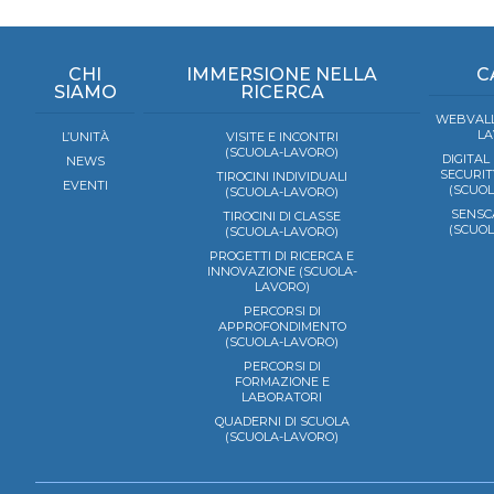
CHI
IMMERSIONE NELLA
C
SIAMO
RICERCA
WEBVALL
LA
L’UNITÀ
VISITE E INCONTRI
(SCUOLA-LAVORO)
DIGITAL
NEWS
SECURIT
TIROCINI INDIVIDUALI
EVENTI
(SCUO
(SCUOLA-LAVORO)
SENSC
TIROCINI DI CLASSE
(SCUO
(SCUOLA-LAVORO)
PROGETTI DI RICERCA E
INNOVAZIONE (SCUOLA-
LAVORO)
PERCORSI DI
APPROFONDIMENTO
(SCUOLA-LAVORO)
PERCORSI DI
FORMAZIONE E
LABORATORI
QUADERNI DI SCUOLA
(SCUOLA-LAVORO)