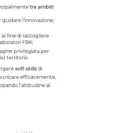
incipalmente
tre ambiti
:
 guidare l’innovazione,
al fine di raccogliere
 laboratori FBK;
dagine privilegiata per
l territorio.
mergere
soft skills
di
omunicare efficacemente,
uppando l’attitudine al