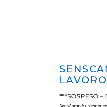
SENSCA
LAVORO
***SOSPESO – 
SensCamp è un’esperienz