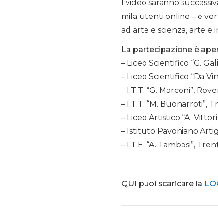
I video saranno successiv
mila utenti online – e ver
ad arte e scienza, arte e 
La partecipazione è aper
– Liceo Scientifico “G. Gal
– Liceo Scientifico “Da Vi
– I.T.T. “G. Marconi”, Rov
– I.T.T. “M. Buonarroti”, 
– Liceo Artistico “A. Vitto
– Istituto Pavoniano Artig
– I.T.E. “A. Tambosi”, Tren
QUI puoi scaricare la
LO