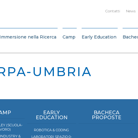
Contatti
News
Immersione nella Ricerca
Camp
Early Education
Bache
RPA-UMBRIA
AMP
EARLY
BACHECA
EDUCATION
PROPOSTE
EY (SCUOLA-
VORO)
ROBOTICA & CODING
 INDUSTRY &
LABORATORI SPAZIO 0-