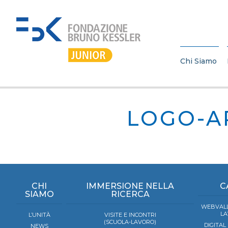
Chi Siamo
LOGO-A
CHI
IMMERSIONE NELLA
C
SIAMO
RICERCA
WEBVALL
LA
L’UNITÀ
VISITE E INCONTRI
(SCUOLA-LAVORO)
DIGITAL
NEWS