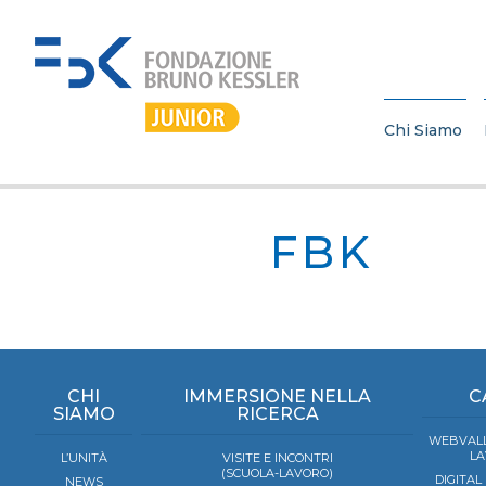
Chi Siamo
FBK
CHI
IMMERSIONE NELLA
C
SIAMO
RICERCA
WEBVALL
LA
L’UNITÀ
VISITE E INCONTRI
(SCUOLA-LAVORO)
DIGITAL
NEWS