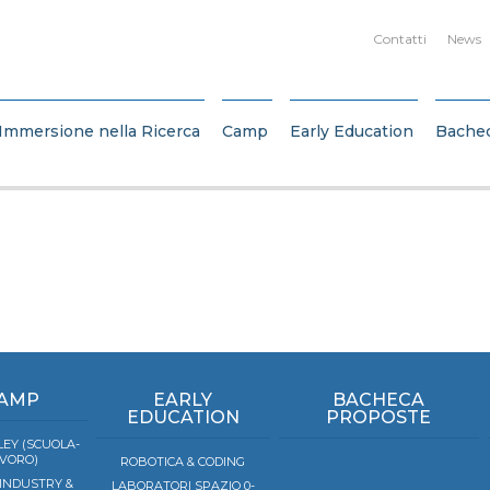
Contatti
News
Immersione nella Ricerca
Camp
Early Education
Bache
AMP
EARLY
BACHECA
EDUCATION
PROPOSTE
EY (SCUOLA-
VORO)
ROBOTICA & CODING
 INDUSTRY &
LABORATORI SPAZIO 0-