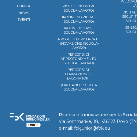
WEBVALL
LA
L’UNITÀ
VISITE E INCONTRI
(SCUOLA-LAVORO)
DIGITAL
NEWS
SECURIT
TIROCINI INDIVIDUALI
EVENTI
(SCUO
(SCUOLA-LAVORO)
SENSC
TIROCINI DI CLASSE
(SCUO
(SCUOLA-LAVORO)
PROGETTI DI RICERCA E
INNOVAZIONE (SCUOLA-
LAVORO)
PERCORSI DI
APPROFONDIMENTO
(SCUOLA-LAVORO)
PERCORSI DI
FORMAZIONE E
LABORATORI
QUADERNI DI SCUOLA
(SCUOLA-LAVORO)
Ricerca e Innovazione per la Scuol
Via Sommarive, 18, I-38123 Povo (TN)
e-mail:
fbkjunior@fbk.eu