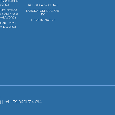
EY (SCUOLA-
VORO)
ROBOTICA & CODING
 INDUSTRY &
LABORATORI SPAZIO 0-
Y CAMP 2020
100
LA-LAVORO)
ALTRE INIZIATIVE
AMP – 2020
LA-LAVORO)
a
 | tel. +39 0461 314 694