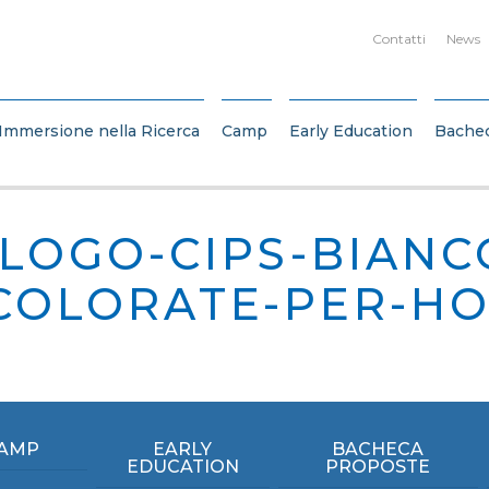
Contatti
News
Immersione nella Ricerca
Camp
Early Education
Bache
LOGO-CIPS-BIANC
COLORATE-PER-H
AMP
EARLY
BACHECA
EDUCATION
PROPOSTE