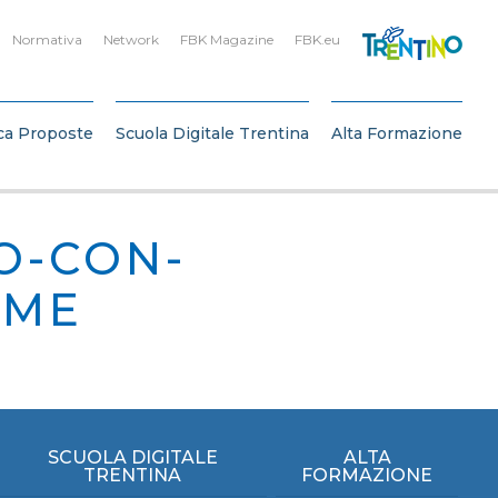
Normativa
Network
FBK Magazine
FBK.eu
ca Proposte
Scuola Digitale Trentina
Alta Formazione
O-CON-
OME
SCUOLA DIGITALE
ALTA
TRENTINA
FORMAZIONE