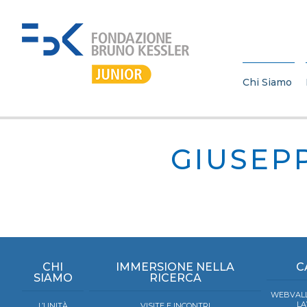
Chi Siamo
GIUSEP
CHI
IMMERSIONE NELLA
C
SIAMO
RICERCA
WEBVALL
LA
L’UNITÀ
VISITE E INCONTRI