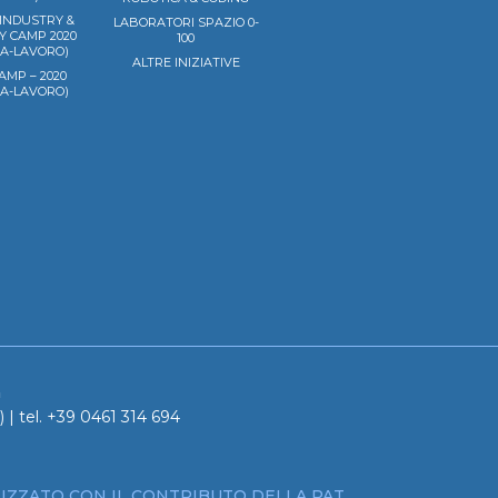
 INDUSTRY &
LABORATORI SPAZIO 0-
Y CAMP 2020
100
LA-LAVORO)
ALTRE INIZIATIVE
AMP – 2020
LA-LAVORO)
a
 | tel. +39 0461 314 694
IZZATO CON IL CONTRIBUTO DELLA PAT