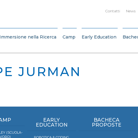
Contatti
News
Immersione nella Ricerca
Camp
Early Education
Bache
PE JURMAN
AMP
EARLY
BACHECA
EDUCATION
PROPOSTE
EY (SCUOLA-
VORO)
ROBOTICA & CODING