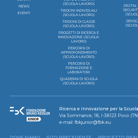
(SCUOLA-LAVORO)
DIGITAL
NEWS
SECURIT
TIROCINI INDIVIDUALI
EVENTI
(SCUO
(SCUOLA-LAVORO)
SENSC
TIROCINI DI CLASSE
(SCUO
(SCUOLA-LAVORO)
PROGETTI DI RICERCA E
INNOVAZIONE (SCUOLA-
LAVORO)
PERCORSI DI
APPROFONDIMENTO
(SCUOLA-LAVORO)
PERCORSI DI
FORMAZIONE E
LABORATORI
QUADERNI DI SCUOLA
(SCUOLA-LAVORO)
Ricerca e Innovazione per la Scuol
Via Sommarive, 18, I-38123 Povo (TN)
e-mail:
fbkjunior@fbk.eu
DOVE SIAMO
SITO PRECEDENTE
PROGETTO REAL