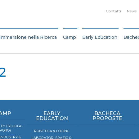
Contatti
News
Immersione nella Ricerca
Camp
Early Education
Bache
2
AMP
EARLY
BACHECA
EDUCATION
PROPOSTE
EY (SCUOLA-
VORO)
ROBOTICA & CODING
 INDUSTRY &
LABORATORI SPAZIO 0-