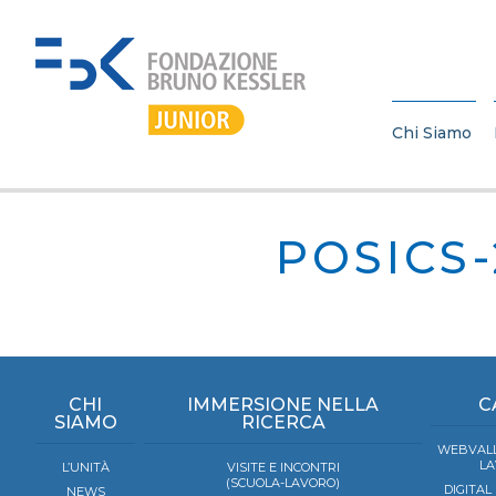
Chi Siamo
POSICS-
CHI
IMMERSIONE NELLA
C
SIAMO
RICERCA
WEBVALL
LA
L’UNITÀ
VISITE E INCONTRI
(SCUOLA-LAVORO)
DIGITAL
NEWS