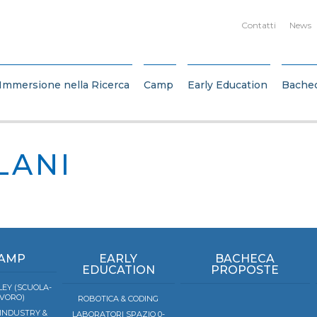
Contatti
News
Immersione nella Ricerca
Camp
Early Education
Bache
LANI
AMP
EARLY
BACHECA
EDUCATION
PROPOSTE
EY (SCUOLA-
VORO)
ROBOTICA & CODING
 INDUSTRY &
LABORATORI SPAZIO 0-