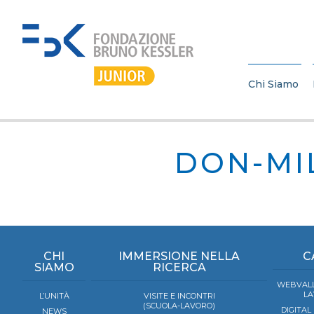
Chi Siamo
DON-MI
CHI
IMMERSIONE NELLA
C
SIAMO
RICERCA
WEBVALL
LA
L’UNITÀ
VISITE E INCONTRI
(SCUOLA-LAVORO)
DIGITAL
NEWS