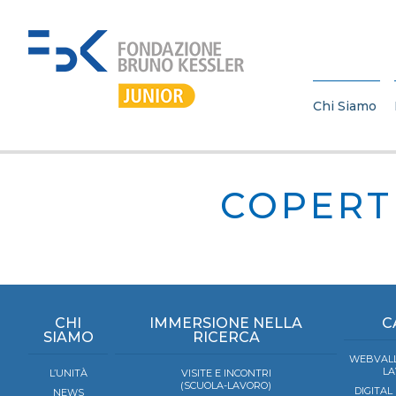
Chi Siamo
COPERT
CHI
IMMERSIONE NELLA
C
SIAMO
RICERCA
WEBVALL
LA
L’UNITÀ
VISITE E INCONTRI
(SCUOLA-LAVORO)
DIGITAL
NEWS