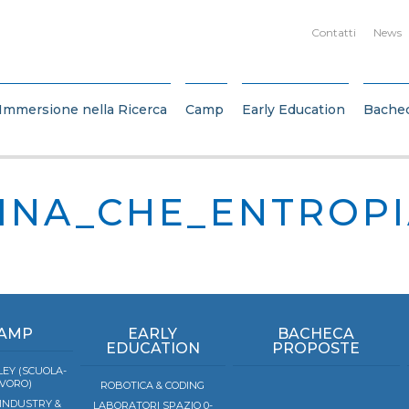
Contatti
News
Immersione nella Ricerca
Camp
Early Education
Bache
INA_CHE_ENTROP
AMP
EARLY
BACHECA
EDUCATION
PROPOSTE
EY (SCUOLA-
VORO)
ROBOTICA & CODING
 INDUSTRY &
LABORATORI SPAZIO 0-