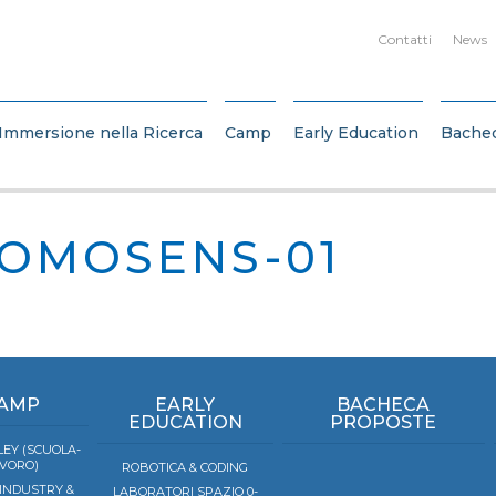
Contatti
News
Immersione nella Ricerca
Camp
Early Education
Bache
OMOSENS-01
AMP
EARLY
BACHECA
EDUCATION
PROPOSTE
EY (SCUOLA-
VORO)
ROBOTICA & CODING
 INDUSTRY &
LABORATORI SPAZIO 0-