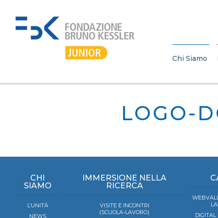
Chi Siamo
LOGO-D
CHI
IMMERSIONE NELLA
C
SIAMO
RICERCA
WEBVALL
LA
L’UNITÀ
VISITE E INCONTRI
(SCUOLA-LAVORO)
DIGITAL
NEWS