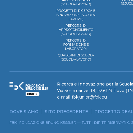
TIROCINI DI CLASSE
(SCUO
(SCUOLA-LAVORO)
PROGETTI DI RICERCA E
INNOVAZIONE (SCUOLA-
LAVORO)
PERCORSI DI
APPROFONDIMENTO
(SCUOLA-LAVORO)
PERCORSI DI
FORMAZIONE E
LABORATORI
QUADERNI DI SCUOLA
(SCUOLA-LAVORO)
Ricerca e Innovazione per la Scuol
Via Sommarive, 18, I-38123 Povo (TN)
e-mail:
fbkjunior@fbk.eu
DOVE SIAMO
SITO PRECEDENTE
PROGETTO REAL
FBK | FONDAZIONE BRUNO KESSLER — TUTTI I DIRITTI RISERVATI © 