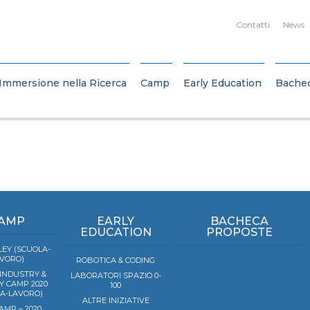
Contatti
News
Immersione nella Ricerca
Camp
Early Education
Bache
AMP
EARLY
BACHECA
EDUCATION
PROPOSTE
EY (SCUOLA-
VORO)
ROBOTICA & CODING
 INDUSTRY &
LABORATORI SPAZIO 0-
Y CAMP 2020
100
LA-LAVORO)
ALTRE INIZIATIVE
AMP – 2020