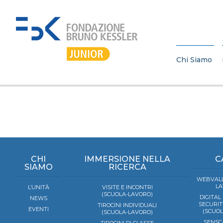
Chi Siamo
CHI
IMMERSIONE NELLA
C
SIAMO
RICERCA
WEBVALL
LA
L’UNITÀ
VISITE E INCONTRI
(SCUOLA-LAVORO)
DIGITAL
NEWS
SECURIT
TIROCINI INDIVIDUALI
EVENTI
(SCUO
(SCUOLA-LAVORO)
SENSC