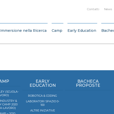
Contatti
News
Immersione nella Ricerca
Camp
Early Education
Bache
AMP
EARLY
BACHECA
EDUCATION
PROPOSTE
EY (SCUOLA-
VORO)
ROBOTICA & CODING
 INDUSTRY &
LABORATORI SPAZIO 0-
Y CAMP 2020
100
LA-LAVORO)
ALTRE INIZIATIVE
AMP – 2020