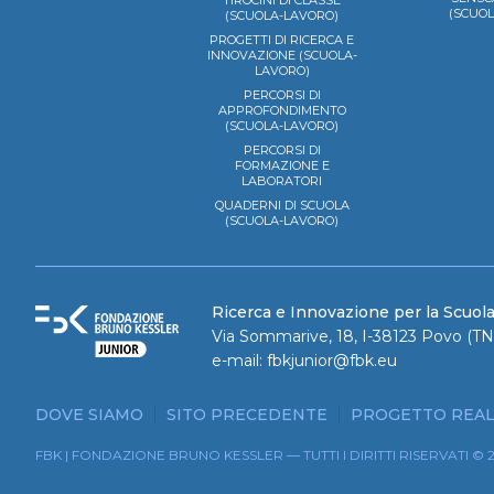
TIROCINI DI CLASSE
(SCUO
(SCUOLA-LAVORO)
PROGETTI DI RICERCA E
INNOVAZIONE (SCUOLA-
LAVORO)
PERCORSI DI
APPROFONDIMENTO
(SCUOLA-LAVORO)
PERCORSI DI
FORMAZIONE E
LABORATORI
QUADERNI DI SCUOLA
(SCUOLA-LAVORO)
Ricerca e Innovazione per la Scuol
Via Sommarive, 18, I-38123 Povo (TN)
e-mail:
fbkjunior@fbk.eu
DOVE SIAMO
SITO PRECEDENTE
PROGETTO REAL
FBK | FONDAZIONE BRUNO KESSLER — TUTTI I DIRITTI RISERVATI © 