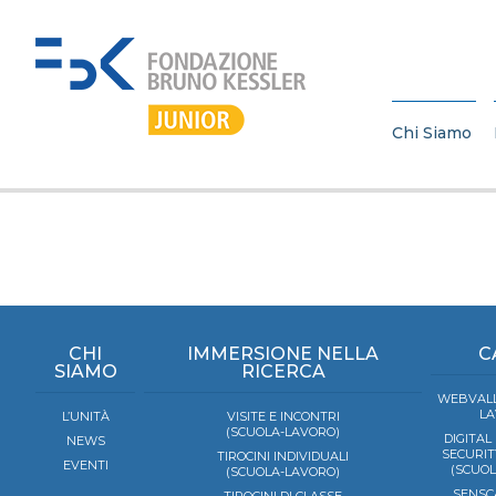
Chi Siamo
CHI
IMMERSIONE NELLA
C
SIAMO
RICERCA
WEBVALL
LA
L’UNITÀ
VISITE E INCONTRI
(SCUOLA-LAVORO)
DIGITAL
NEWS
SECURIT
TIROCINI INDIVIDUALI
EVENTI
(SCUO
(SCUOLA-LAVORO)
SENSC