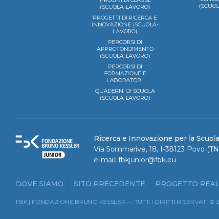
TIROCINI DI CLASSE
(SCUO
(SCUOLA-LAVORO)
PROGETTI DI RICERCA E
INNOVAZIONE (SCUOLA-
LAVORO)
PERCORSI DI
APPROFONDIMENTO
(SCUOLA-LAVORO)
PERCORSI DI
FORMAZIONE E
LABORATORI
QUADERNI DI SCUOLA
(SCUOLA-LAVORO)
Ricerca e Innovazione per la Scuol
Via Sommarive, 18, I-38123 Povo (TN)
e-mail:
fbkjunior@fbk.eu
DOVE SIAMO
SITO PRECEDENTE
PROGETTO REAL
FBK | FONDAZIONE BRUNO KESSLER — TUTTI I DIRITTI RISERVATI © 