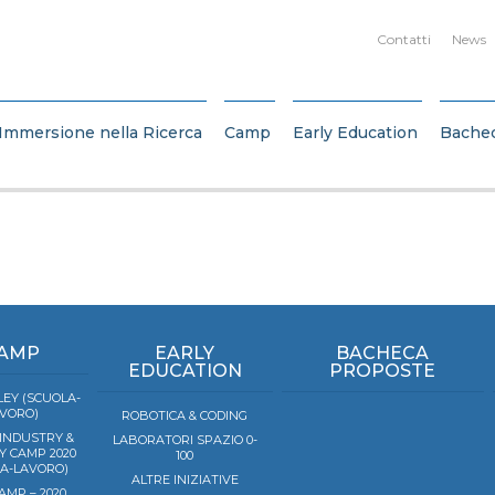
Contatti
News
Immersione nella Ricerca
Camp
Early Education
Bache
AMP
EARLY
BACHECA
EDUCATION
PROPOSTE
EY (SCUOLA-
VORO)
ROBOTICA & CODING
 INDUSTRY &
LABORATORI SPAZIO 0-
Y CAMP 2020
100
LA-LAVORO)
ALTRE INIZIATIVE
AMP – 2020