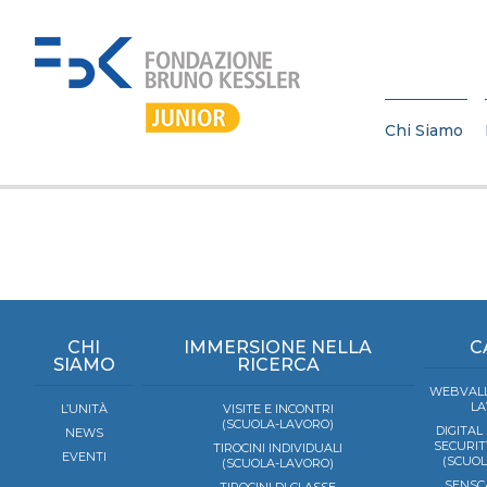
Chi Siamo
CHI
IMMERSIONE NELLA
C
SIAMO
RICERCA
WEBVALL
LA
L’UNITÀ
VISITE E INCONTRI
(SCUOLA-LAVORO)
DIGITAL
NEWS
SECURIT
TIROCINI INDIVIDUALI
EVENTI
(SCUO
(SCUOLA-LAVORO)
SENSC