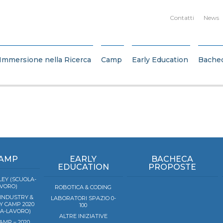
Contatti
News
Immersione nella Ricerca
Camp
Early Education
Bache
AMP
EARLY
BACHECA
EDUCATION
PROPOSTE
EY (SCUOLA-
VORO)
ROBOTICA & CODING
 INDUSTRY &
LABORATORI SPAZIO 0-
Y CAMP 2020
100
LA-LAVORO)
ALTRE INIZIATIVE
AMP – 2020