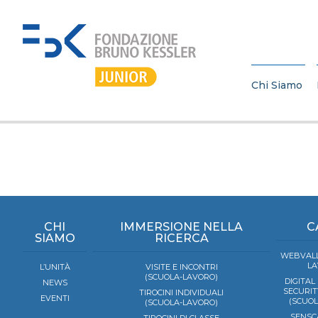
Chi Siamo
CHI
IMMERSIONE NELLA
C
SIAMO
RICERCA
WEBVALL
LA
L’UNITÀ
VISITE E INCONTRI
(SCUOLA-LAVORO)
DIGITAL
NEWS
SECURIT
TIROCINI INDIVIDUALI
EVENTI
(SCUO
(SCUOLA-LAVORO)
SENSC