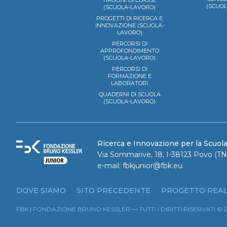
TIROCINI DI CLASSE
(SCUO
(SCUOLA-LAVORO)
PROGETTI DI RICERCA E
INNOVAZIONE (SCUOLA-
LAVORO)
PERCORSI DI
APPROFONDIMENTO
(SCUOLA-LAVORO)
PERCORSI DI
FORMAZIONE E
LABORATORI
QUADERNI DI SCUOLA
(SCUOLA-LAVORO)
Ricerca e Innovazione per la Scuol
Via Sommarive, 18, I-38123 Povo (TN)
e-mail:
fbkjunior@fbk.eu
DOVE SIAMO
SITO PRECEDENTE
PROGETTO REAL
FBK | FONDAZIONE BRUNO KESSLER — TUTTI I DIRITTI RISERVATI © 