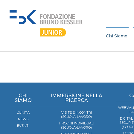
Chi Siamo
CHI
IMMERSIONE NELLA
C
SIAMO
RICERCA
WEBVALL
LA
L’UNITÀ
VISITE E INCONTRI
(SCUOLA-LAVORO)
DIGITAL
NEWS
SECURIT
TIROCINI INDIVIDUALI
EVENTI
(SCUO
(SCUOLA-LAVORO)
SENSC