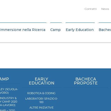
Contatti
News
Immersione nella Ricerca
Camp
Early Education
Bache
AMP
EARLY
BACHECA
EDUCATION
PROPOSTE
EY (SCUOLA-
VORO)
ROBOTICA & CODING
 INDUSTRY &
LABORATORI SPAZIO 0-
Y CAMP 2020
100
LA-LAVORO)
ALTRE INIZIATIVE
AMP – 2020