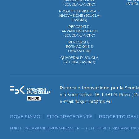
TIROCINI DI CLASSE
(SCUO
(SCUOLA-LAVORO)
PROGETTI DI RICERCA E
INNOVAZIONE (SCUOLA-
LAVORO)
PERCORSI DI
APPROFONDIMENTO
(SCUOLA-LAVORO)
PERCORSI DI
FORMAZIONE E
LABORATORI
QUADERNI DI SCUOLA
(SCUOLA-LAVORO)
Ricerca e Innovazione per la Scuol
Via Sommarive, 18, I-38123 Povo (TN)
e-mail:
fbkjunior@fbk.eu
DOVE SIAMO
SITO PRECEDENTE
PROGETTO REAL
FBK | FONDAZIONE BRUNO KESSLER — TUTTI I DIRITTI RISERVATI © 