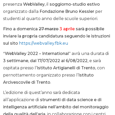
presenza
WebValley
, il
soggiorno-studio estivo
organizzato dalla
Fondazione Bruno Kessler
per
studenti al quarto anno delle scuole superiori.
Fino a domenica
27 marzo
3 aprile
sarà possibile
inviare la propria candidatura seguendo le istruzioni
sul sito
https://webvalley.fbk.eu
“WebValley 2022 – International”
avrà una durata di
3 settimane, dal 17/07/2022 al 6/08/2022
, e sarà
ospitata presso l’
Istituto Artigianelli di Trento
, con
pernottamento organizzato presso l’
Istituto
Arcivescovile di Trento
.
L’edizione di quest’anno sarà dedicata
all’applicazione di
strumenti di data science e di
intelligenza artificiale nell’ambito del monitoraggio
della qualità dell’aria
, in collaborazione con i centri