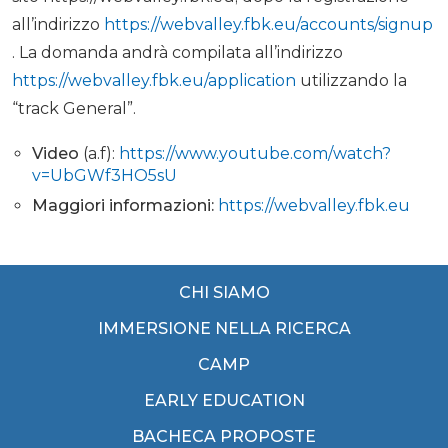
all’indirizzo
https://webvalley.fbk.eu/accounts/signup
. La domanda andrà compilata all’indirizzo
https://webvalley.fbk.eu/application
utilizzando la
“track General”.
Video
(a.f):
https://www.youtube.com/watch?
v=UbGWf3HO5sU
Maggiori informazioni:
https://webvalley.fbk.eu
CHI SIAMO
IMMERSIONE NELLA RICERCA
CAMP
EARLY EDUCATION
BACHECA PROPOSTE